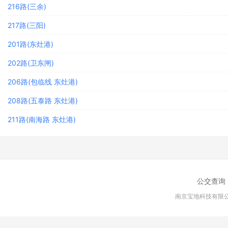
216路(三余)
217路(三阳)
201路(东灶港)
202路(卫东闸)
206路(包临线 东灶港)
208路(五泰路 东灶港)
211路(南海路 东灶港)
公交查询
南京宝地科技有限公